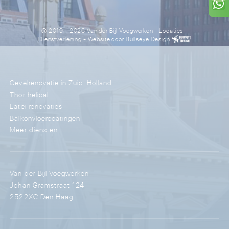
© 2019 - 2026 Van der Bijl Voegwerken
-
Locaties
-
Dienstverlening
- Website door
Bullseye Design
Gevelrenovatie in Zuid-Holland
Thor helical
Latei renovaties
Balkonvloercoatingen
Meer diensten...
Van der Bijl Voegwerken
Johan Gramstraat 124
2522XC Den Haag