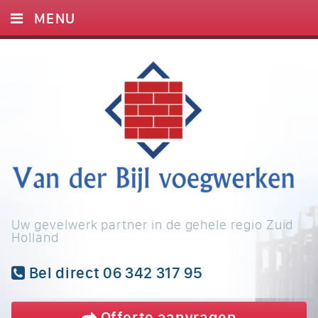
MENU
HOME
DIENSTEN
FOTO’S
OVER ONS
BLOG
REFERENTIES
Uw gevelwerk partner in de gehele regio Zuid
CONTACT
Holland
Bel direct 06 342 317 95
Offerte
aanvragen