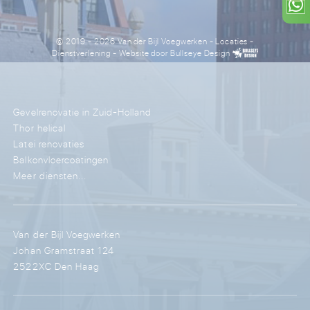
© 2019 - 2026 Van der Bijl Voegwerken
-
Locaties
-
Dienstverlening
- Website door
Bullseye Design
Gevelrenovatie in Zuid-Holland
Thor helical
Latei renovaties
Balkonvloercoatingen
Meer diensten...
Van der Bijl Voegwerken
Johan Gramstraat 124
2522XC Den Haag