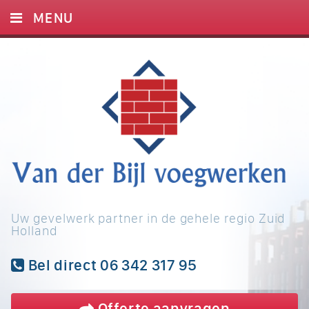
MENU
HOME
DIENSTEN
FOTO’S
OVER ONS
BLOG
REFERENTIES
Uw gevelwerk partner in de gehele regio Zuid
CONTACT
Holland
Bel direct 06 342 317 95
Offerte
aanvragen